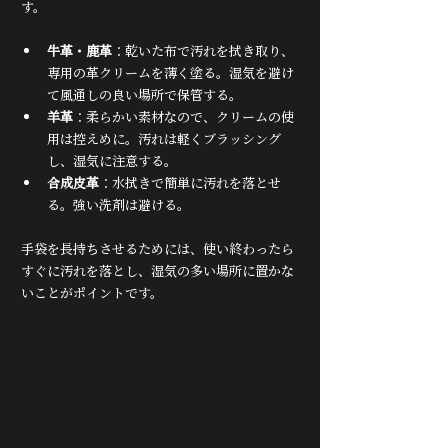
す。
牛革・鹿革
：乾いた布で汚れを拭き取り、
専用の革クリームを薄く塗る。湿気を避け
て風通しの良い場所で保管する。
羊革
：柔らかい素材なので、クリームの使
用は控えめに。汚れは軽くブラッシング
し、湿気に注意する。
合成皮革
：水拭きで簡単に汚れを落とせ
る。強い洗剤は避ける。
手袋を長持ちさせるためには、使い終わったら
すぐに汚れを落とし、湿気の多い場所に置かな
いことがポイントです。