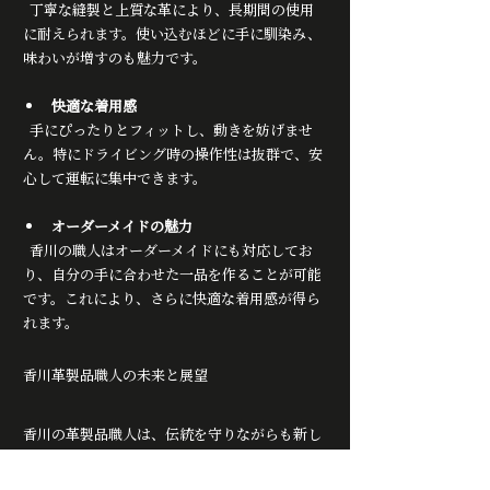
  丁寧な縫製と上質な革により、長期間の使用
に耐えられます。使い込むほどに手に馴染み、
味わいが増すのも魅力です。
快適な着用感
  手にぴったりとフィットし、動きを妨げませ
ん。特にドライビング時の操作性は抜群で、安
心して運転に集中できます。
オーダーメイドの魅力
  香川の職人はオーダーメイドにも対応してお
り、自分の手に合わせた一品を作ることが可能
です。これにより、さらに快適な着用感が得ら
れます。
香川革製品職人の未来と展望
香川の革製品職人は、伝統を守りながらも新し
い挑戦を続けています。世界に向けて香川の技
術を広めることを目標に、機能性と品質にこだ