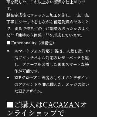
革を配した、これ以上ない贅沢な仕上がりで
す。
製品完成後にウォッシュ加工を施し、一点一点
丁寧にクセ付けをしながら低速乾燥させること
で、まるで持ち主の手に馴染みきったかのよう
な**「独特の立体感」**を形成しています。
■ Functionality（機能性）
スマートフォン対応：
 親指、人差し指、中
指にタッチパネル対応のレザーパッチを配
し、グローブを装着したままスマートな操
作が可能です。
ZIPグローブ：
 着脱のしやすさとデザイン
のアクセントを兼ね備えた、エッジの効い
たZIPデザイン。
■ご購入はCACAZANオ
ンライショップで
https://cacazan.shop-pro.jp/?
pid=190053882
https://cacazan.shop-pro.jp/?