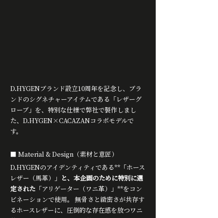
D.HYGENブランド設立10周年を記念し、ブラ
ンドのシグネチャーアイテムである「レザーグ
ローブ」を、特別な仕様で弊社で製作しまし
た、D.HYGEN×CACAZANコラボモデルで
す。
■ Material & Design（素材と意匠）
D.HYGENのアイデンティティである**「ホース
レザー（馬革）」
と、本企画のために特別に選
定された
「アリゲーター（ワニ革）」**をコン
ビネーションで使用。 無骨さと緻密さが共存す
るホースレザーに、圧倒的な存在感を放つワニ