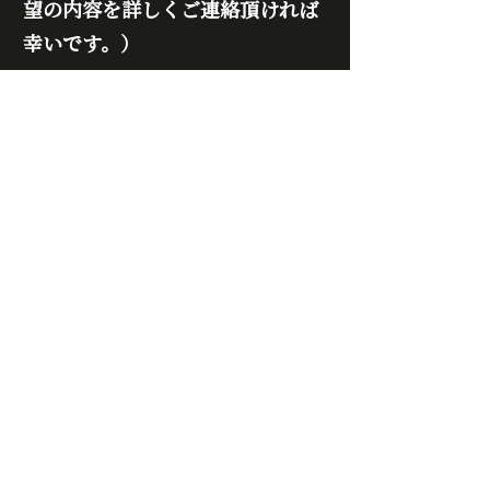
望の内容を詳しくご連絡頂ければ
幸いです。）
以上の事項をお書き添えの上、
お問い合せフォーム
かメール
（cacazan.tebukuroアットマー
クgmail.com)
にてご連絡下さい。お問い合わせ
頂きましたら、後ほどmailにて相
談会の詳細をお知らせいたしま
す。
---------------------------------------
---------------------------------------
-----------------
EVENT