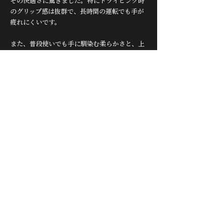
その快適さに驚きました。特にドライビング時
のグリップ感は抜群で、長時間の運転でも手が
疲れにくいです。
また、普段使いでも手に馴染む柔らかさと、上
品なデザインが気に入っています。友人からも
「どこの手袋？」とよく聞かれるほどです。
オーダーメイドで自分の手にぴったり合うた
め、細かな作業もスムーズにこなせます。革の
経年変化も楽しみの一つで、使うほどに味わい
が増していくのが嬉しいですね。
このように、cacazanの革手袋は機能性と美し
さを兼ね備えた、まさに理想的なアイテムで
す。
さぬき市の魅力と革手袋の未来
さぬき市は、自然の美しさだけでなく、伝統工