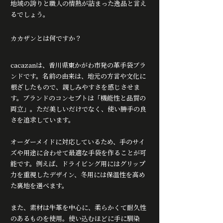
地域の誇りと職人の情熱が詰まった逸品と言え
るでしょう。
カカザンとは何ですか？
cacazanは、香川県東かがわ市発の革手袋ブラ
ンドです。名前の由来は、地元の方言や文化に
根ざしたもので、親しみやすさを感じさせま
す。ブランドのコンセプトは「機能性と品質の
両立」。ただ美しいだけでなく、使い勝手の良
さを追求しています。
オーダーメイドに対応しているため、手のサイ
ズや用途に合わせて最適な手袋を作ることが可
能です。例えば、ドライビング用にはグリップ
力を重視したデザイン、冬用には保温性を高め
た裏地を選べます。
また、素材は牛革を中心に、柔らかくて耐久性
のあるものを使用。使い込むほどに手に馴染