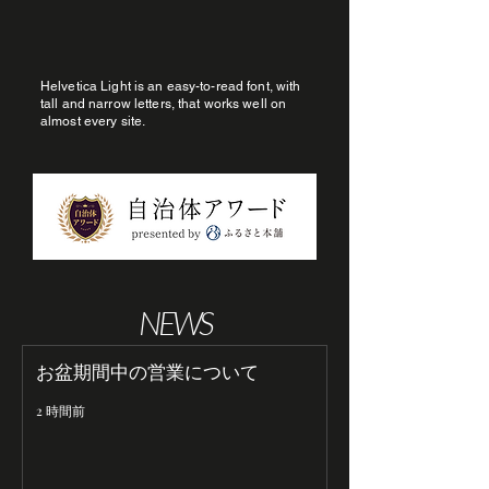
Helvetica Light is an easy-to-read font, with
tall and narrow letters, that works well on
almost every site.
NEWS
お盆期間中の営業について
2 時間前