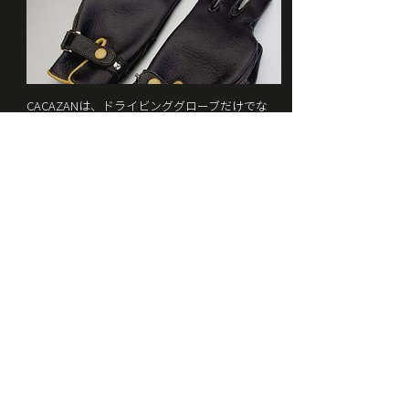
CACAZANは、ドライビンググローブだけでな
く、冬季オリンピック選手向けのグローブから
障害者向けの手袋、アウトドア用品、革小物な
ど、幅広い製品を手がけています。
特に冬季オリンピック選手向けのグローブの製
造には10年以上携わっており、障害を持つ方々
のための特別なグローブも手作りしています。
そうした個別の事情を抱えるお客様には直接お
会いし、細部まで採寸をおこない、オリジナル
パターンのサンプルを用意するなど、一からオ
ーダーメイドで製作を進めています。
CACAZAN produces not only driving gloves, but
also a wide range of other products, from