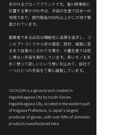
手がけるグローブブランドです。香川県東部に
位置する東かがわ市は、手袋の生産で日本一の
地域であり、国内製品の90％以上がこの地で製
造されています。
創業者である出石は機能性と品質を追求し、コ
ンセプトづくりから皮の選定、設計、縫製に至
るまで自身のこだわりを貫き、大量生産では成
し得ない手袋を製作しています。良いモノを末
永く使って欲しいという想いを込めて、自社で
一つひとつの手袋を丁寧に縫製しています。
CACAZAN is a glove brand created in
Higashikagawa City by Izushi Gloves.
Higashikagawa City, located in the eastern part
of Kagawa Prefecture, is Japan's largest
producer of gloves, with over 90% of domestic
products manufactured here.