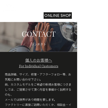
ONLINE SHOP
CONTACT
コンタクト
個人のお客様へ
For Individual Customers
商品詳細、サイズ、修理・アフターフォロー等、お
気軽にお問い合わせ下さい。
尚、カスタムモデルをご希望の新規お客様につきま
しては、ご提案させて頂く内容を事細かく説明する
のも、
メールでは限界があり時間を要します。
ファクトリーに直接ご訪問いただくか、相談会・イ