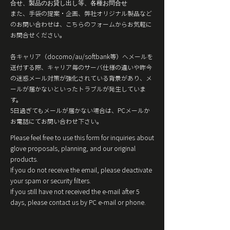
合せ、製品のお貸し出し等、各種お問合せ
また、手袋の提案・企画、弊社オリジナル製品など
のお問い合わせは、こちらのフォームからお気軽に
お問合せください。
各キャリア（docomo/au/softbank等）へメールを
送付する際、キャリア毎のサーバ仕様の違いや昨今
の迷惑メール対策が強化されている背景があり、メ
ールが届かないといったトラブルが発生していま
す。
5日過ぎてもメールが届かない場合は、PCメールか
お電話にてお問い合わせ下さい。
Please feel free to use this form for inquiries about
glove proposals, planning, and our original
products.
If you do not receive the email, please deactivate
your spam or security filters.
If you still have not received the e-mail after 5
days, please contact us by PC e-mail or phone.