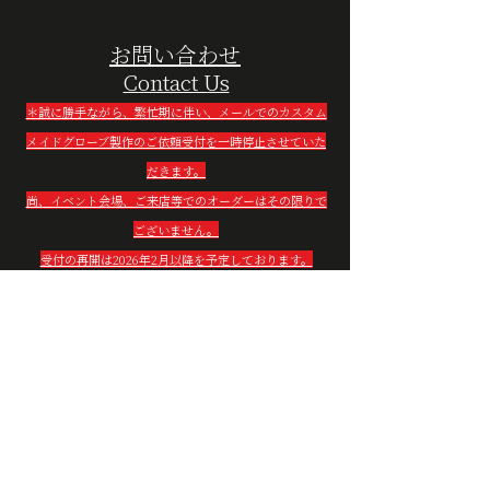
お問い合わせ
Contact Us
＊誠に勝手ながら、繁忙期に伴い、メールでのカスタム
メイドグローブ製作のご依頼受付を一時停止させていた
だきます。
尚、イベント会場、ご来店等でのオーダーはその限りで
ございません。
受付の再開は2026年2月以降を予定しております。
お客様にはご不便おかけいたしますが、何卒ご理解賜り
ますようお願い申し上げます。（2025年9月19日現在）
お名前(必須)
Name(required)
メールアドレス(必須)