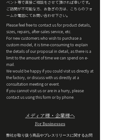
ベント等で直接ご相談をさせて頂ければ幸いです。
ご訪問が不可能な⽅、お急ぎの⽅は、こちらのフォ
ームか電話にてお問い合わせ下さい。
Please feel free to contact us for product details,
sizes, repairs, after-sales service, etc.
For new customers who wish to purchase a
custom model, it is time-consuming to explain
the details of our proposal in detail, as there is a
limit to the amount of time we can spend on e-
mail.
We would be happy if you could visit us directly at
the factory, or discuss with us directly at a
consultation meeting or event.
If you cannot visit us or are in a hurry, please
contact us using this form or by phone.
メディア様・企業様へ
For Businesses
弊社が取り扱う商品やプレスリリースに関するお問