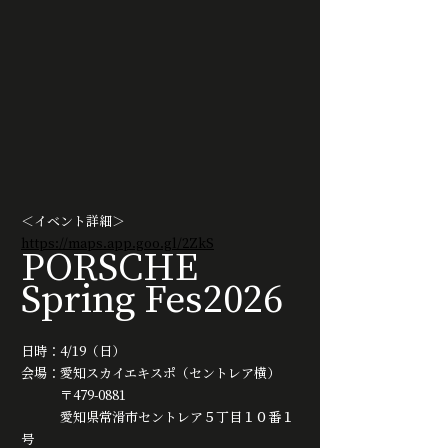
＜イベント詳細＞
https://maps.app.goo.gl/2ZkS
PORSCHE 
Spring Fes2026
日時：4/19（日）
会場：愛知スカイエキスポ（セントレア横）
　　　〒479-0881 
　　　愛知県常滑市セントレア５丁目１０番１
号